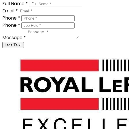
Full Name *
Email *
Phone *
Phone *
Message *
Let's Talk!