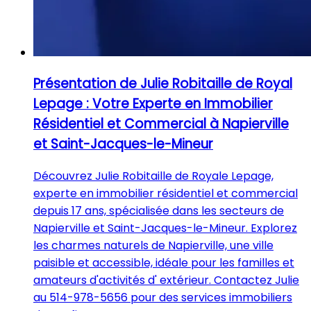
Présentation de Julie Robitaille de Royal
Lepage : Votre Experte en Immobilier
Résidentiel et Commercial à Napierville
et Saint-Jacques-le-Mineur
Découvrez Julie Robitaille de Royale Lepage,
experte en immobilier résidentiel et commercial
depuis 17 ans, spécialisée dans les secteurs de
Napierville et Saint-Jacques-le-Mineur. Explorez
les charmes naturels de Napierville, une ville
paisible et accessible, idéale pour les familles et
amateurs d'activités d' extérieur. Contactez Julie
au 514-978-5656 pour des services immobiliers