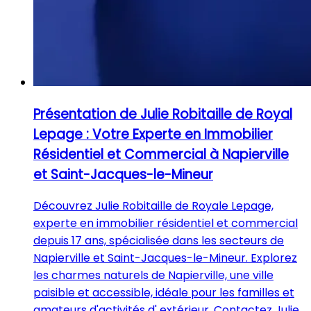
Présentation de Julie Robitaille de Royal
Lepage : Votre Experte en Immobilier
Résidentiel et Commercial à Napierville
et Saint-Jacques-le-Mineur
Découvrez Julie Robitaille de Royale Lepage,
experte en immobilier résidentiel et commercial
depuis 17 ans, spécialisée dans les secteurs de
Napierville et Saint-Jacques-le-Mineur. Explorez
les charmes naturels de Napierville, une ville
paisible et accessible, idéale pour les familles et
amateurs d'activités d' extérieur. Contactez Julie